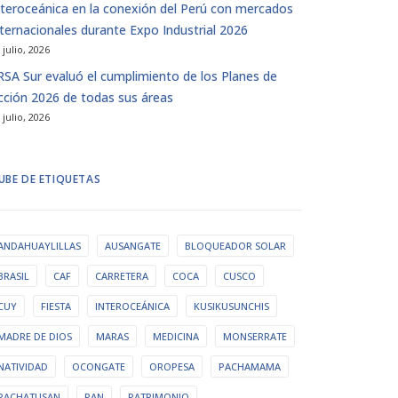
nteroceánica en la conexión del Perú con mercados
nternacionales durante Expo Industrial 2026
 julio, 2026
IRSA Sur evaluó el cumplimiento de los Planes de
cción 2026 de todas sus áreas
 julio, 2026
UBE DE ETIQUETAS
ANDAHUAYLILLAS
AUSANGATE
BLOQUEADOR SOLAR
BRASIL
CAF
CARRETERA
COCA
CUSCO
CUY
FIESTA
INTEROCEÁNICA
KUSIKUSUNCHIS
MADRE DE DIOS
MARAS
MEDICINA
MONSERRATE
NATIVIDAD
OCONGATE
OROPESA
PACHAMAMA
PACHATUSAN
PAN
PATRIMONIO