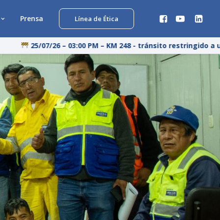
Prensa
Línea de Ética
25/07/26 – 03:00 PM – KM 248 - tránsito restringido a un