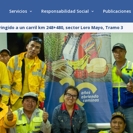
Servicios
Responsabilidad Social
Publicaciones
ngido a un carril km 248+480, sector Loro Mayo, Tramo 3