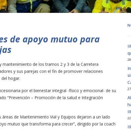
N
eres de apoyo mutuo para
I
jas
q
28
 y mantenimiento de los tramos 2 y 3 de la Carretera
I
oradores y sus parejas con el fin de promover relaciones
s
 del hogar.
C
27
ncesionaria por el bienestar integral -físico y emocional- de su
ado “Prevención – Promoción de la salud e Integración
A
h
I
s áreas de Mantenimiento Vial y Equipos dejaron a un lado
22
apoyo mutuo que transforma para crecer”, dirigido por la coach
I