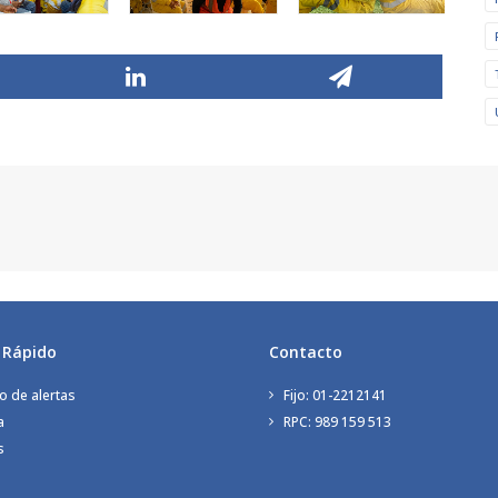
 Rápido
Contacto
o de alertas
Fijo: 01-2212141
a
RPC: 989 159 513
s