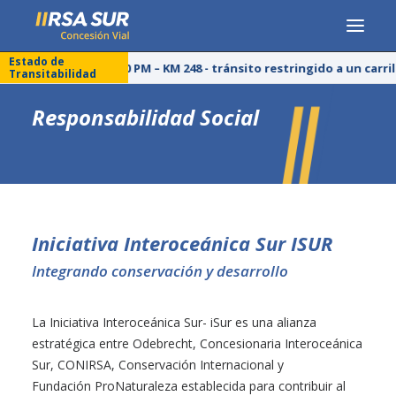
Estado de
25/07/26 – 03:00 PM – KM 248 - tránsito restringido a un carr
Transitabilidad
CONCESIONARIA
Responsabilidad Social
SERVICIOS
RESPONSABILIDAD SOCIAL
PUBLICACIONES
PRENSA
Iniciativa Interoceánica Sur ISUR
LÍNEA DE ÉTICA
Integrando conservación y desarrollo
La Iniciativa Interoceánica Sur- iSur es una alianza
estratégica entre Odebrecht, Concesionaria Interoceánica
Sur, CONIRSA, Conservación Internacional y
Fundación ProNaturaleza establecida para contribuir al