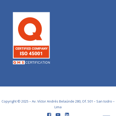
Copyright © 2025 – Av. Víctor Andrés Belaúnde 280, Of. 501 – San Isidro –
Lima