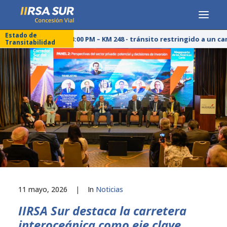
Estado de
25/07/26 – 03:00 PM – KM 248 - tránsito restringido a un car
Transitabilidad
CONCESIONARIA
SERVICIOS
RESPONSABILIDAD SOCIAL
PUBLICACIONES
PRENSA
LÍNEA DE ÉTICA
11 mayo, 2026
|
In
Noticias
IIRSA Sur destaca la carretera
interoceánica como eje clave