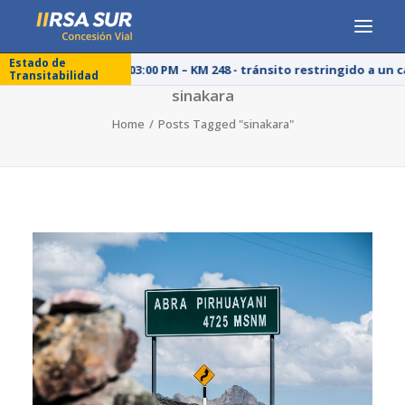
Estado de
25/07/26 – 03:00 PM – KM 248 - tránsito restringido a un 
Transitabilidad
CONCESIONARIA
sinakara
Home
Posts Tagged "sinakara"
SERVICIOS
RESPONSABILIDAD SOCIAL
PUBLICACIONES
PRENSA
LÍNEA DE ÉTICA