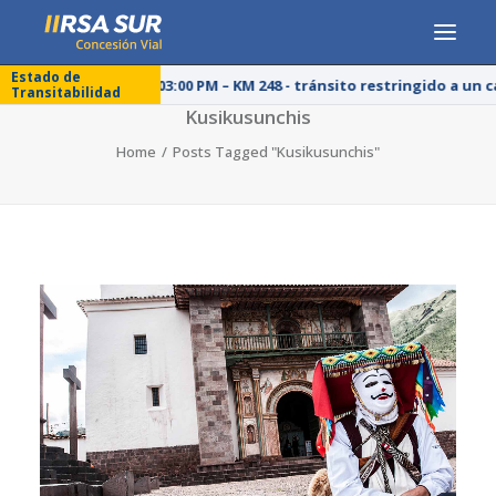
Estado de
25/07/26 – 03:00 PM – KM 248 - tránsito restringido a un 
Transitabilidad
CONCESIONARIA
Kusikusunchis
Home
Posts Tagged "Kusikusunchis"
SERVICIOS
RESPONSABILIDAD SOCIAL
PUBLICACIONES
PRENSA
LÍNEA DE ÉTICA