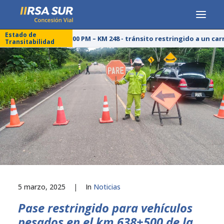
Estado de
25/07/26 – 03:00 PM – KM 248 - tránsito restringido a un car
Transitabilidad
CONCESIONARIA
SERVICIOS
RESPONSABILIDAD SOCIAL
PUBLICACIONES
PRENSA
LÍNEA DE ÉTICA
5 marzo, 2025
|
In
Noticias
Pase restringido para vehículos
pesados en el km 638+500 de la