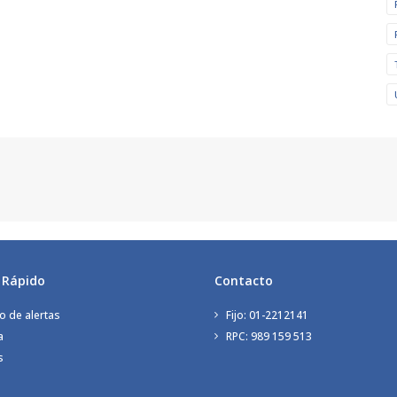
 Rápido
Contacto
o de alertas
Fijo: 01-2212141
a
RPC: 989 159 513
s