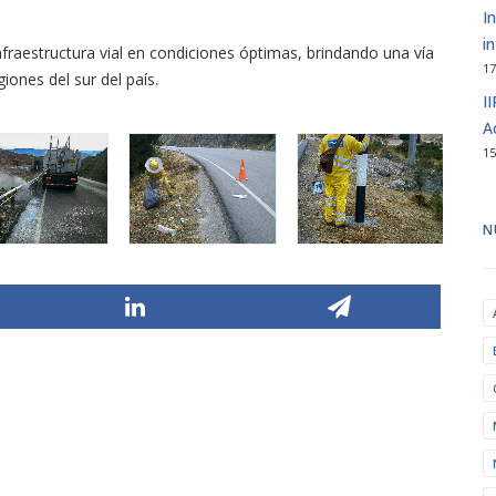
I
i
fraestructura vial en condiciones óptimas, brindando una vía
17
egiones del sur del país
.
I
A
15
N