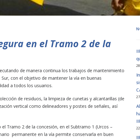
N
egura en el Tramo 2 de la
I
q
28
ejecutando de manera continua los trabajos de mantenimiento
I
a Sur, con el objetivo de mantener la vía en buenas
s
idad a todos los usuarios.
C
27
olección de residuos, la limpieza de cunetas y alcantarillas (de
zación vertical como delineadores y postes de señales, así
A
h
I
do el Tramo 2 de la concesión, en el Subtramo 1 (Urcos –
22
inario permanente en la vía permite conservarla en buen
I