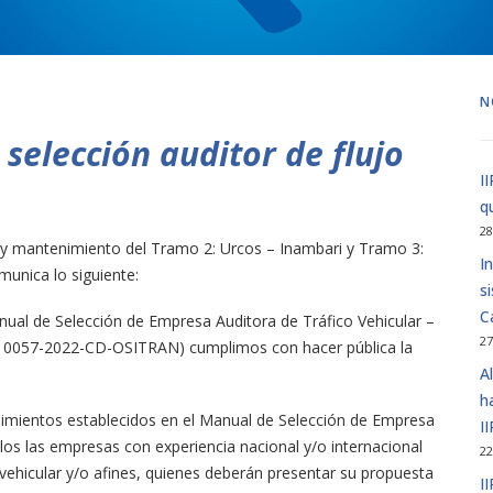
N
elección auditor de flujo
I
q
28
n y mantenimiento del Tramo 2: Urcos – Inambari y Tramo 3:
I
omunica lo siguiente:
s
C
anual de Selección de Empresa Auditora de Tráfico Vehicular –
27
N° 0057-2022-CD-OSITRAN) cumplimos con hacer pública la
A
h
dimientos establecidos en el Manual de Selección de Empresa
I
 los las empresas con experiencia nacional y/o internacional
22
o vehicular y/o afines, quienes deberán presentar su propuesta
I