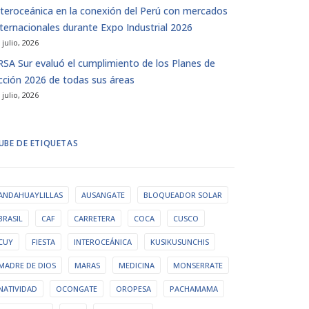
nteroceánica en la conexión del Perú con mercados
nternacionales durante Expo Industrial 2026
 julio, 2026
IRSA Sur evaluó el cumplimiento de los Planes de
cción 2026 de todas sus áreas
 julio, 2026
UBE DE ETIQUETAS
ANDAHUAYLILLAS
AUSANGATE
BLOQUEADOR SOLAR
BRASIL
CAF
CARRETERA
COCA
CUSCO
CUY
FIESTA
INTEROCEÁNICA
KUSIKUSUNCHIS
MADRE DE DIOS
MARAS
MEDICINA
MONSERRATE
NATIVIDAD
OCONGATE
OROPESA
PACHAMAMA