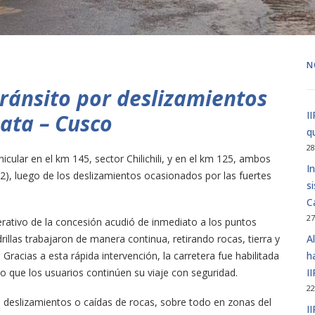
N
tránsito por deslizamientos
I
pata – Cusco
q
28
hicular en el km 145, sector Chilichili, y en el km 125, ambos
I
2), luego de los deslizamientos ocasionados por las fuertes
s
C
27
rativo de la concesión acudió de inmediato a los puntos
drillas trabajaron de manera continua, retirando rocas, tierra y
A
 Gracias a esta rápida intervención, la carretera fue habilitada
h
 que los usuarios continúen su viaje con seguridad.
I
22
 deslizamientos o caídas de rocas, sobre todo en zonas del
I