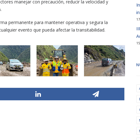
tores manejar con precaución, reducir la velocidad y
I
.
i
17
orma permanente para mantener operativa y segura la
I
alquier evento que pueda afectar la transitabilidad.
A
15
N