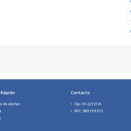
 Rápido
Contacto
o de alertas
Fijo: 01-2212141
a
RPC: 989 159 513
s