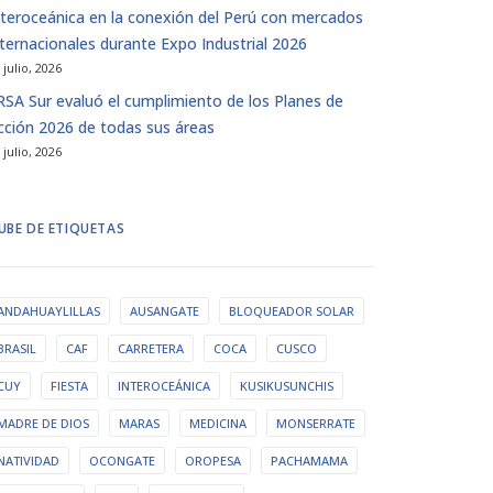
nteroceánica en la conexión del Perú con mercados
nternacionales durante Expo Industrial 2026
 julio, 2026
IRSA Sur evaluó el cumplimiento de los Planes de
cción 2026 de todas sus áreas
 julio, 2026
UBE DE ETIQUETAS
ANDAHUAYLILLAS
AUSANGATE
BLOQUEADOR SOLAR
BRASIL
CAF
CARRETERA
COCA
CUSCO
CUY
FIESTA
INTEROCEÁNICA
KUSIKUSUNCHIS
MADRE DE DIOS
MARAS
MEDICINA
MONSERRATE
NATIVIDAD
OCONGATE
OROPESA
PACHAMAMA