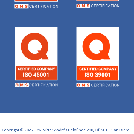
Copyright © 2025 – Av. Víctor Andrés Belaúnde 280, Of. 501 – San Isidro –