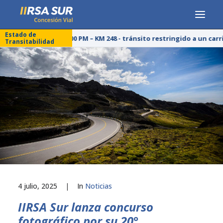
Estado de
25/07/26 – 03:00 PM – KM 248 - tránsito restringido a un carr
Transitabilidad
CONCESIONARIA
SERVICIOS
RESPONSABILIDAD SOCIAL
PUBLICACIONES
PRENSA
LÍNEA DE ÉTICA
4 julio, 2025
|
In
Noticias
IIRSA Sur lanza concurso
fotográfico por su 20°