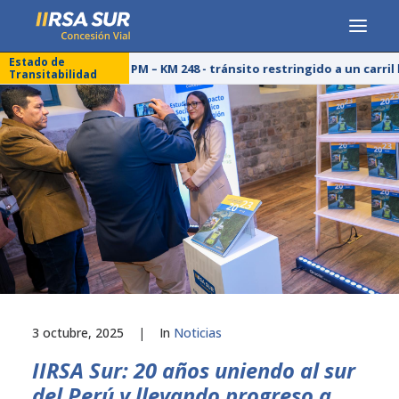
Estado de
25/07/26 – 03:00 PM – KM 248 - tránsito restringido a un carril
Transitabilidad
CONCESIONARIA
SERVICIOS
RESPONSABILIDAD SOCIAL
PUBLICACIONES
PRENSA
LÍNEA DE ÉTICA
3 octubre, 2025
|
In
Noticias
IIRSA Sur: 20 años uniendo al sur
del Perú y llevando progreso a