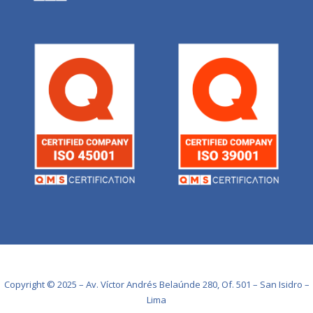
Copyright © 2025 – Av. Víctor Andrés Belaúnde 280, Of. 501 – San Isidro –
Lima