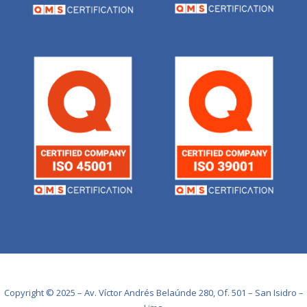
Copyright © 2025 – Av. Víctor Andrés Belaúnde 280, Of. 501 – San Isidro –