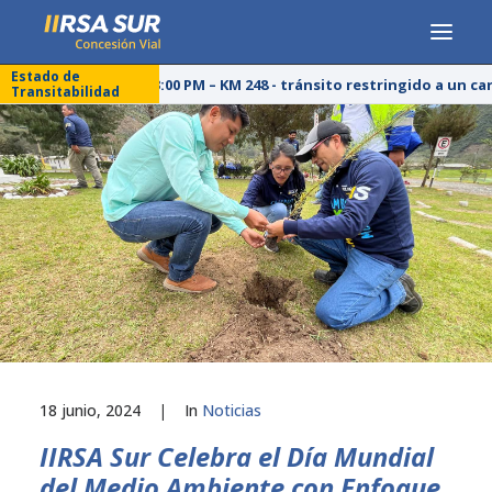
Estado de
25/07/26 – 03:00 PM – KM 248 - tránsito restringido a un car
Transitabilidad
CONCESIONARIA
SERVICIOS
RESPONSABILIDAD SOCIAL
PUBLICACIONES
PRENSA
LÍNEA DE ÉTICA
18 junio, 2024
|
In
Noticias
IIRSA Sur Celebra el Día Mundial
del Medio Ambiente con Enfoque