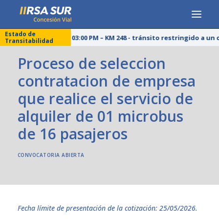
Estado de
25/07/26 – 03:00 PM – KM 248 - tránsito restringido a un
Transitabilidad
CONCESIONARIA
Proceso de seleccion
SERVICIOS
contratacion de empresa
RESPONSABILIDAD SOCIAL
que realice el servicio de
PUBLICACIONES
alquiler de 01 microbus
PRENSA
de 16 pasajeros
LÍNEA DE ÉTICA
Fecha límite de presentación de la cotización: 25/05/2026.